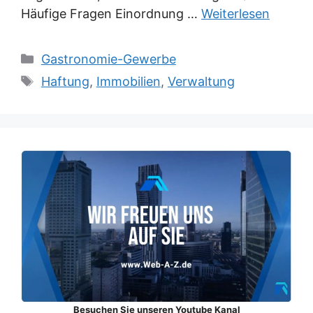
Häufige Fragen Einordnung …
Weiterlesen
Kategorien
Gastronomie-Gewerbe
Schlagwörter
Haftung
,
Immobilien
,
Verwaltung
Besuchen Sie unseren Youtube Kanal