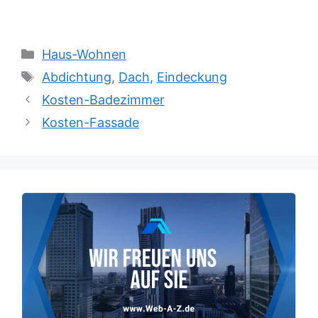
Kategorien
Haus-Wohnen
Schlagwörter
Abdichtung
,
Dach
,
Eindeckung
Kosten-Badezimmer
Kosten-Fassade