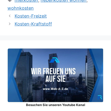
mietkosten
,
nebenkosten wohnen
,
wohnkosten
Kosten-Freizeit
Kosten-Kraftstoff
Besuchen Sie unseren Youtube Kanal