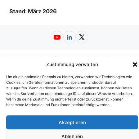
Stand: März 2026
YouTube
LinkedIn
X
Impressum
|
Datenschutzerklärung
|
Zustimmung verwalten
Nutzungsbedingungen
|
AGB
|
Barrierefreiheit
© 2026
Web-A-Z.de
Um dir ein optimales Erlebnis zu bieten, verwenden wir Technologien wie
Cookies, um Geräteinformationen zu speichern und/oder darauf
zuzugreifen. Wenn du diesen Technologien zustimmst, können wir Daten
wie das Surfverhalten oder eindeutige IDs auf dieser Website verarbeiten.
Wenn du deine Zustimmung nicht erteilst oder zurückziehst, können
bestimmte Merkmale und Funktionen beeinträchtigt werden.
Akzeptieren
Ablehnen