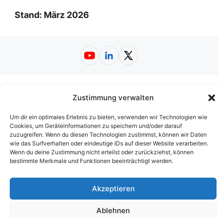
Stand: März 2026
YouTube
LinkedIn
X
Impressum
|
Datenschutzerklärung
|
Zustimmung verwalten
Nutzungsbedingungen
|
AGB
|
Barrierefreiheit
© 2026
Web-A-Z.de
Um dir ein optimales Erlebnis zu bieten, verwenden wir Technologien wie
Cookies, um Geräteinformationen zu speichern und/oder darauf
zuzugreifen. Wenn du diesen Technologien zustimmst, können wir Daten
wie das Surfverhalten oder eindeutige IDs auf dieser Website verarbeiten.
Wenn du deine Zustimmung nicht erteilst oder zurückziehst, können
bestimmte Merkmale und Funktionen beeinträchtigt werden.
Akzeptieren
Ablehnen