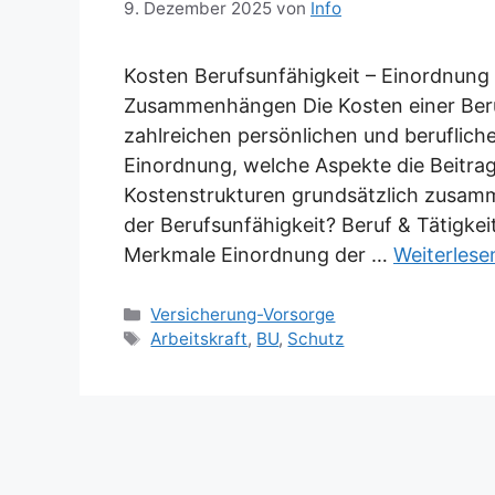
9. Dezember 2025
von
Info
Kosten Berufsunfähigkeit – Einordnung
Zusammenhängen Die Kosten einer Beru
zahlreichen persönlichen und berufliche
Einordnung, welche Aspekte die Beitra
Kostenstrukturen grundsätzlich zusamme
der Berufsunfähigkeit? Beruf & Tätigkei
Merkmale Einordnung der …
Weiterlese
Kategorien
Versicherung-Vorsorge
Schlagwörter
Arbeitskraft
,
BU
,
Schutz