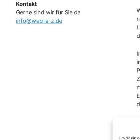
Kontakt
W
Gerne sind wir für Sie da
n
info@web-a-z.de
L
d
I
i
P
Z
m
E
d
S
Um dir ein 