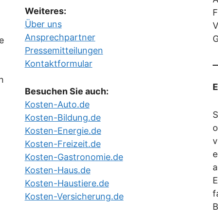
Weiteres:
F
Über uns
V
Ansprechpartner
G
e
Pressemitteilungen
Kontaktformular
in
E
Besuchen Sie auch:
Kosten-Auto.de
S
Kosten-Bildung.de
o
Kosten-Energie.de
v
Kosten-Freizeit.de
e
Kosten-Gastronomie.de
a
Kosten-Haus.de
E
Kosten-Haustiere.de
f
Kosten-Versicherung.de
B