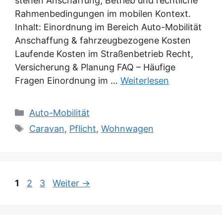
stehen Anschaffung, Betrieb und rechtliche
Rahmenbedingungen im mobilen Kontext.
Inhalt: Einordnung im Bereich Auto-Mobilität
Anschaffung & fahrzeugbezogene Kosten
Laufende Kosten im Straßenbetrieb Recht,
Versicherung & Planung FAQ – Häufige
Fragen Einordnung im …
Weiterlesen
Kategorien
Auto-Mobilität
Schlagwörter
Caravan
,
Pflicht
,
Wohnwagen
Seite
Seite
Seite
1
2
3
Weiter
→