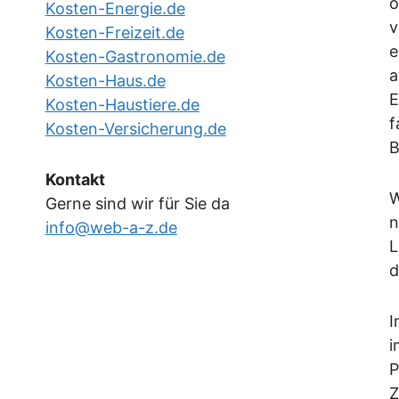
o
Kosten-Energie.de
v
Kosten-Freizeit.de
e
Kosten-Gastronomie.de
a
Kosten-Haus.de
E
Kosten-Haustiere.de
f
Kosten-Versicherung.de
B
Kontakt
W
Gerne sind wir für Sie da
n
info@web-a-z.de
L
d
I
i
P
Z