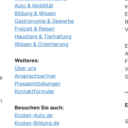
Auto & Mobilität
I
Bildung & Wissen
E
Gastronomie & Gewerbe
R
Freizeit & Reisen
V
Haustiere & Tierhaltung
Wissen & Orientierung
E
A
Weiteres:
F
Über uns
V
Ansprechpartner
G
e
Pressemitteilungen
Kontaktformular
in
E
Besuchen Sie auch:
Kosten-Auto.de
S
Kosten-Bildung.de